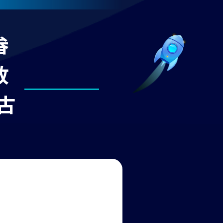
畚
放
古