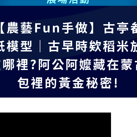
【農藝Fun手做】古亭
紙模型｜古早時欸稻米
在哪裡?阿公阿嬤藏在蒙
包裡的黃金秘密!