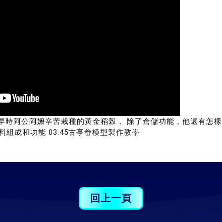
早時阿公阿嬤辛苦栽種的黃金稻榖， 除了倉儲功能，他還有怎
料組成和功能 
03:45
古亭畚模型製作教學