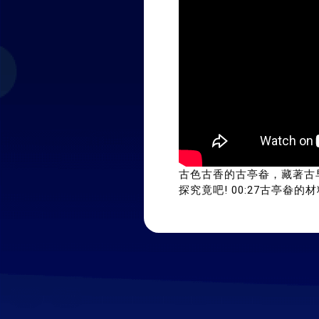
古色古香的古亭畚，藏著古
探究竟吧! 
00:27
古亭畚的材