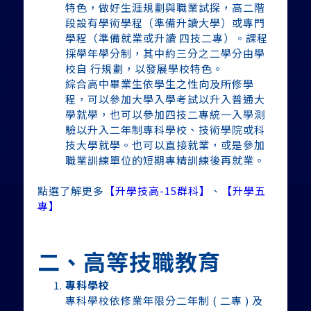
特色，做好生涯規劃與職業試探，高二階
段設有學術學程（準備升讀大學）或專門
學程（準備就業或升讀 四技二專）。課程
採學年學分制，其中約三分之二學分由學
校自 行規劃，以發展學校特色。
綜合高中畢業生依學生之性向及所修學
程，可以參加大學入學考試以升入普通大
學就學，也可以參加四技二專統一入學測
驗以升入二年制專科學校、技術學院或科
技大學就學。也可以直接就業，或是參加
職業訓練單位的短期專精訓練後再就業。
點選了解更多
【升學技高-15群科】
、
【升學五
專】
二、高等技職教育
專科學校
專科學校依修業年限分二年制 ( 二專 ) 及