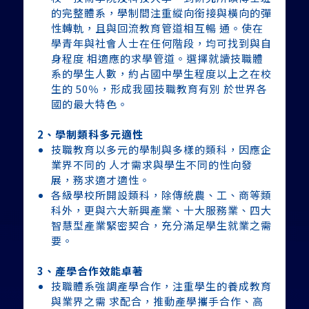
的完整體系，學制間注重縱向銜接與橫向的彈
性轉軌，且與回流教育管道相互暢 通。使在
學青年與社會人士在任何階段，均可找到與自
身程度 相適應的求學管道。選擇就讀技職體
系的學生人數，約占國中學生程度以上之在校
生的 50％，形成我國技職教育有別 於世界各
國的最大特色。
2、學制類科多元適性
技職教育以多元的學制與多樣的類科，因應企
業界不同的 人才需求與學生不同的性向發
展，務求適才適性。
各級學校所開設類科，除傳統農、工、商等類
科外，更與六大新興產業、十大服務業、四大
智慧型產業緊密契合，充分滿足學生就業之需
要。
3、產學合作效能卓著
技職體系強調產學合作，注重學生的養成教育
與業界之需 求配合，推動產學攜手合作、高