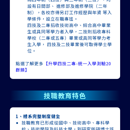
設有日間部、 進修部及進修學院（二年
制），各校亦得另訂工作經歷與年資 等入
學條件，設立在職專班。
四技及二專招收技術高中、綜合高中畢業
生或具同等學力者入學，二技則招收專科
學校（二專或五專）畢業或具同等學力考
生入學， 四技及二技畢業後可取得學士學
位。
點選了解更多
【升學四技二專-統一入學測驗20
群類】
技職教育特色
1、體系完整制度健全
技職教育已形成從國中、技術高中、專科學
校、技術學院及科技大學，到研究所碩博士班