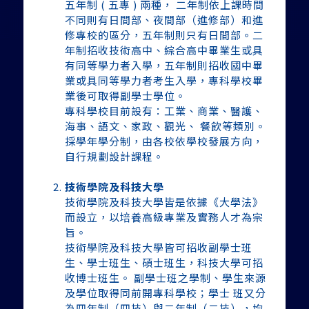
五年制 ( 五專 ) 兩種， 二年制依上課時間
不同則有日間部、夜間部（進修部）和進
修專校的區分，五年制則只有日間部。二
年制招收技術高中、綜合高中畢業生或具
有同等學力者入學，五年制則招收國中畢
業或具同等學力者考生入學，專科學校畢
業後可取得副學士學位。
專科學校目前設有：工業、商業、醫護、
海事、語文、家政、觀光、 餐飲等類別。
採學年學分制，由各校依學校發展方向，
自行規劃設計課程。
技術學院及科技大學
技術學院及科技大學皆是依據《大學法》
而設立，以培養高級專業及實務人才為宗
旨。
技術學院及科技大學皆可招收副學士班
生、學士班生、碩士班生，科技大學可招
收博士班生。 副學士班之學制、學生來源
及學位取得同前開專科學校；學士 班又分
為四年制（四技）與二年制（二技），均