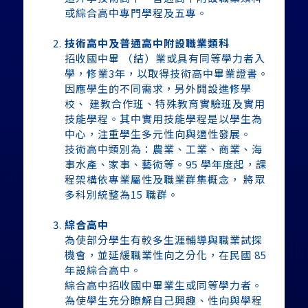
或綜合高中專門學程及五專。
技術高中及普通高中附設職業類科
招收國中畢 （結）業或具有同等學力者入
學，修業3年，以取得技術高中畢業證書。
因應學生的不同需求，另外開設進修學
校、 建教合作班、特殊教育實驗班及實用
技能學程。其中實用技能學程是以學生為
中心，注重學生多元性向與適性發展。
技術高中類別為：農業、工業、商業、海
事水產、家事、藝術等。95 學年度起，課
程架構依專業屬性及職業群集概念， 將眾
多科別統整為15 職群。
綜合高中
為使部分學生有較多生涯輔導與職業試探
機會，並延緩職業性向之分化，在民國 85
年設綜合高中。
綜合高中招收國中畢業生或同等學力者。
為使學生充分瞭解自己興趣、性向與學程