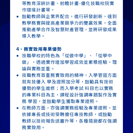
等教育深耕計畫、前瞻計畫-優化技職校院實
作環境計畫等。
鼓勵教師與企業界配合，進行研發創新，達到
教學務實與提高產業競爭力的雙贏效果，全面
推動產學合作及智慧財產管理，並將研發成果
導入教學。
4、務實致用專業優勢
技職學校的特色為「從做中學」、「從學中
做」，透過實作增加學習成效並累積經驗，理
論與實務並重。
技職教育首重務實致用的精神，入學管道方面
就有技優入 學及證照加分等，鼓勵具有技術
優勢的學生進修；而入學考試 科目也以實務
的專業科目為主，課程設計強調專題製作及實
務 學習，並鼓勵學生獲取專業證照。
在教師方面，亦強調實務經驗及專業證照，並
依據專長或技術受聘擔任專技教師，或鼓勵
教師以技術報告送審升等，各種措施都在強調
務實致用。