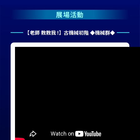
展場活動
【老師 教教我 !】古機械初階 ◆機械群◆