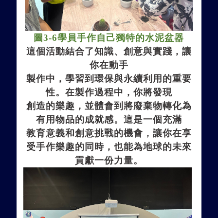
圖
3-6
學員手作自己獨特的水泥盆器
這個活動結合了知識、創意與實踐，讓
你在動手
製作中，學習到環保與永續利用的重要
性。在製作過程中，你將發現
創造的樂趣，並體會到將廢棄物轉化
為
有用物品的
成就感。這是一
個
充滿
教育意義和創意挑戰的機會，讓你在享
受手作樂趣的同時，也能為地球的未來
貢獻一份力量。