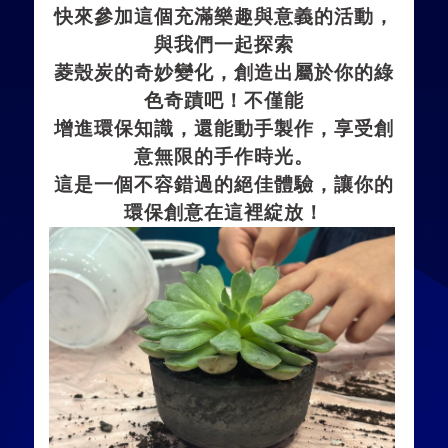
快來參加這個充滿樂趣與意義的活動，
與我們一起探索
菱殼炭的奇妙變化，創造出屬於你的綠
色奇蹟吧！不僅能
增進環保知識，還能動手製作，享受創
意無限
的
手
作
時光
。
這是一個
不
容錯過
的
絕佳體驗，讓你的
環保創意在這裡綻放！