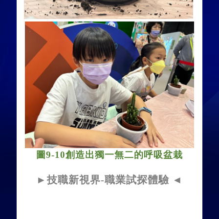
圖
9-10創造
出獨一無二的呼吸盆栽
►
技職新視界
-
職業試探體驗
◄