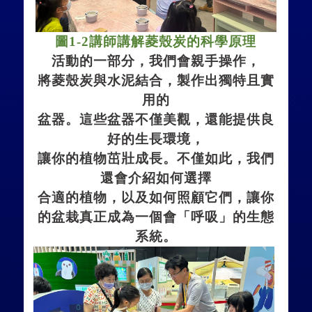
圖
1-2
講師講解菱殼炭的科學原理
活動的一部分，我們會親手操作，
將
菱殼炭
與水泥
結合，製作出獨特
且實
用的
盆器。這些盆器不僅
美觀，還能提供良
好的
生長
環境，
讓你的植物茁壯成長。不僅如此，我們
還會介紹如何選擇
合適的植物，以及如何照顧它們，讓你
的盆栽真正成為一個會「呼吸」的生態
系統。