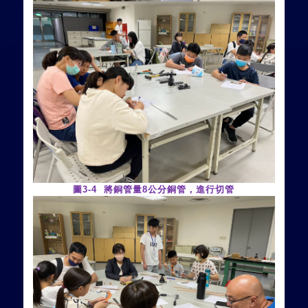
圖
3-4
將銅管
量
8
公分銅管，進行切管