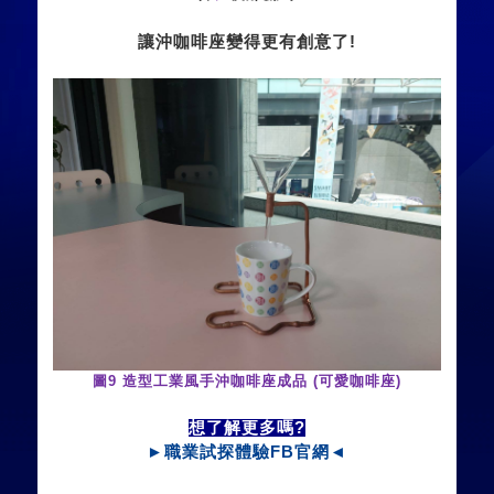
讓沖咖啡座變得更有創意了
!
圖
9
造型工業風手沖咖啡座成品
(
可愛咖啡座
)
想了解更多嗎
?
►
職業試探體驗
FB
官網
◄