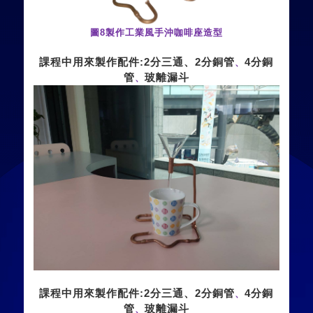
圖
8
製作工業風手沖咖啡座造型
課程中用來製作配件
:
2
分三通、
2
分銅管
4
分銅
、
管
玻離漏斗
、
課程中用來製作配件
:
2
分三通、
2
分銅管
4
分銅
、
管
玻離漏斗
、