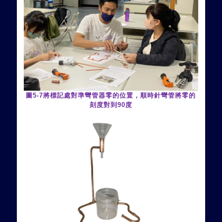
圖
5-7
將標記處對準彎管器零的位置，順時針彎管將零的
刻度對到
90
度