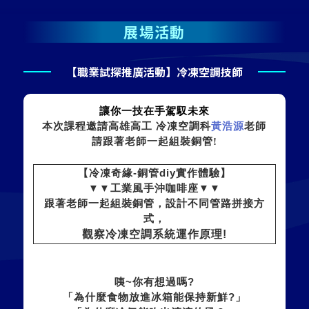
展場活動
【職業試探推廣活動】冷凍空調技師
讓你一技在手駕馭未來
本次課程邀請高雄高工 冷凍空調科
黃浩源
老師
請跟著老師一起組裝銅管
!
【冷凍奇緣
-
銅管
diy
實作體驗】
▼▼工業風手沖咖啡座▼▼
跟著老師一起組裝銅管，設計不同管路拼接方
式，
觀察冷凍空調系統運作原理
!
咦
~
你有想過嗎
?
「為什麼食物放進冰箱能保持新鮮
?
」