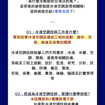
「為什麼冷氣能吹出清涼的風？」
這背後的祕密就跟冷凍空調原理相關啦
!
這時候就交給
#
專業老師
了
!
----
Q1
：冷凍空調技師工作是什麼
?
幫助從事冷凍空調設備或工程的規劃、施作、安
裝、維修及保養的職業
冷凍空調技師根據人們不同需求，冷凍、冷藏、空
調、製熱、通風等相關設備、
系統及工程之規劃、設計、監造、研究、分析、試
驗、評價、鑑定、製造、
安裝、保養、修護、量測、檢驗、驗證及計畫管理
等
Q2
：想成為冷凍空調技師，要讀什麼學校呢
?
技職群科
#
電機與電子群
❶
如果對冷凍空調技師有興趣