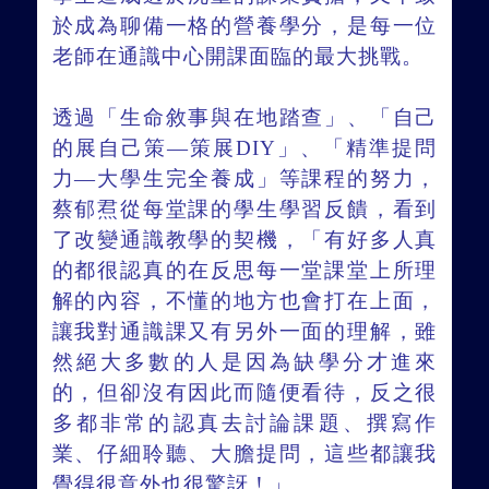
於成為聊備一格的營養學分，是每一位
老師在通識中心開課面臨的最大挑戰。
透過「生命敘事與在地踏查」、「自己
的展自己策—策展DIY」、「精準提問
力—大學生完全養成」等課程的努力，
蔡郁焄從每堂課的學生學習反饋，看到
了改變通識教學的契機，「有好多人真
的都很認真的在反思每一堂課堂上所理
解的內容，不懂的地方也會打在上面，
讓我對通識課又有另外一面的理解，雖
然絕大多數的人是因為缺學分才進來
的，但卻沒有因此而隨便看待，反之很
多都非常的認真去討論課題、撰寫作
業、仔細聆聽、大膽提問，這些都讓我
覺得很意外也很驚訝！」