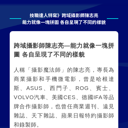
技職達人特寫》跨域攝影師陳志亮
能力就像一塊拼圖 各自呈現了不同的樣貌
跨域攝影師陳志亮
—
能力就像一塊拼
圖 各自呈現了不同的樣貌
人稱「攝影魔法師」的陳志亮，專長為
商業攝影和手機微電影，曾是哈根達
斯、
ASUS
、西門子、
ROG
、賓士、
VOLVO
汽車、美國
CES
、德國
IFA
等品
牌合作攝影師，也曾任商業週刊、遠見
雜誌、天下雜誌、蘋果日報特約攝影師
和錄製師
。