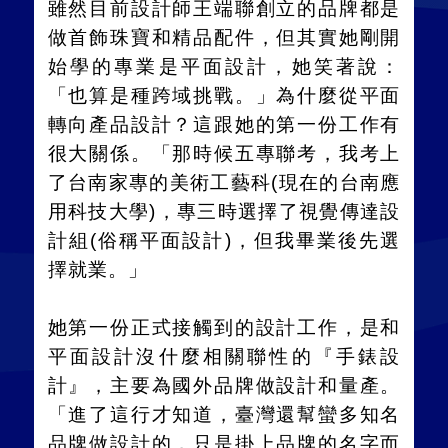
雖然目前設計師王端聯創立的品牌都是
做首飾珠寶和精品配件，但其實她剛開
始學的專業是平面設計，她笑著說：
「也算是種跨域挑戰。」為什麼從平面
轉向產品設計？這跟她的第一份工作有
很大關係。「那時候五專聯考，我考上
了台南家專的美術工藝科
(
現在的台南應
用科技大學
)
，專三時選擇了視覺傳達設
計組
(
俗稱平面設計
)
，但我畢業後先選
擇就業。」
她第一份正式接觸到的設計工作，是和
平面設計沒什麼相關聯性的『手錶設
計』，主要為國外品牌做設計和量產。
「進了這行才知道，臺灣還幫蠻多知名
品牌做設計的，只是掛上品牌的名字而