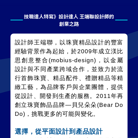
技職達人特寫》設計達人 王端聯設計師的
創業之路
設計師王端聯，以珠寶精品設計的豐富
經驗背景作為起始，於
2009
年成立渼比
思創意整合
(mobius-design)
，以金屬
設計與不同產業跨域合作，並致力於流
行首飾珠寶、精品配件、禮贈精品等精
緻工藝，為品牌客戶與企業團體，提供
從設計、開發到生產的服務。
2011
年再
創立珠寶飾品品牌
—
貝兒朵朵
(Bear Do
Do)
，挑戰更多的可能與變化。
選擇，從平面設計到產品設計