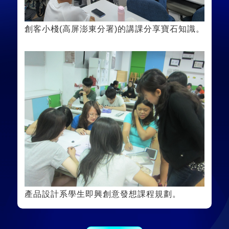
創客小棧(高屏澎東分署)的講課分享寶石知識。
產品設計系學生即興創意發想課程規劃。