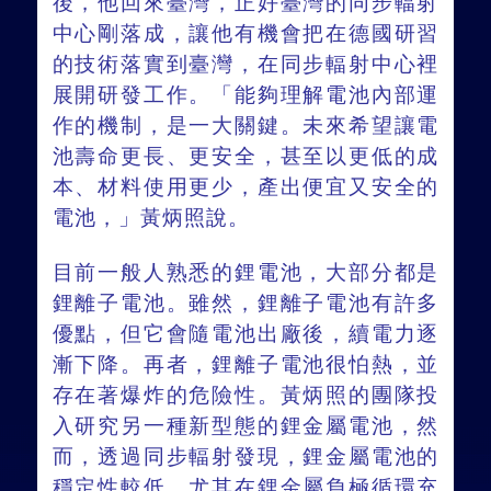
後，他回來臺灣，正好臺灣的同步輻射
中心剛落成，讓他有機會把在德國研習
的技術落實到臺灣，在同步輻射中心裡
展開研發工作。「能夠理解電池內部運
作的機制，是一大關鍵。未來希望讓電
池壽命更長、更安全，甚至以更低的成
本、材料使用更少，產出便宜又安全的
電池，」黃炳照說。
目前一般人熟悉的鋰電池，大部分都是
鋰離子電池。雖然，鋰離子電池有許多
優點，但它會隨電池出廠後，續電力逐
漸下降。再者，鋰離子電池很怕熱，並
存在著爆炸的危險性。黃炳照的團隊投
入研究另一種新型態的鋰金屬電池，然
而，透過同步輻射發現，鋰金屬電池的
穩定性較低，尤其在鋰金屬負極循環充