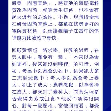
研發「固態電池」，將電池的液態電解
質改為固態，就算發生短路，也不會有
起火爆炸的危險性。不過，現階段全球
在研發固態電池上，都還在找尋更好的
電解質材料，以便讓鋰離子在當中的傳
導能力比液體中更快。
回顧黃炳照一路求學、任教的過程，在
旁人眼中，難免有一種，「本來以為會
到哪裡，後來卻沒到哪裡」的可惜。例
如，考高中以為會念雄中，結果跑去第
二志願念鳳中；考大學以為會考上臺
大，卻上了成大；應聘教職，以為會待
在成大，卻來到了臺科大。問黃炳照是
否覺得失落或沮喪？他反而笑得很開
心。對每一段歷程，當他回頭看，都覺