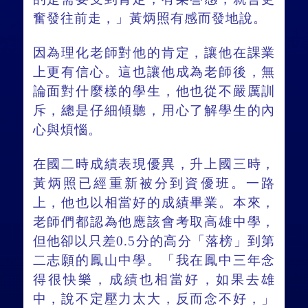
奮發往前走，」黃炳照有感而發地說。
因為理化老師對他的肯定，讓他在課業
上更有信心。這也讓他成為老師後，無
論面對什麼樣的學生，他也從不嚴厲訓
斥，總是仔細傾聽，用心了解學生的內
心與煩惱。
在國二時成績表現優異，升上國三時，
黃炳照已經重新被分到資優班。一路
上，他也以相當好的成績畢業。本來，
老師們都認為他應該會考取高雄中學，
但他卻以只差0.5分的高分「落榜」到第
二志願的鳳山中學。「我在鳳中三年念
得很快樂，成績也相當好，如果去雄
中，說不定壓力太大，反而念不好，」