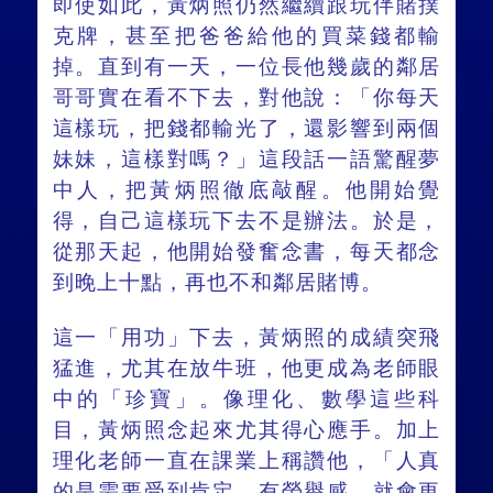
即使如此，黃炳照仍然繼續跟玩伴賭撲
克牌，甚至把爸爸給他的買菜錢都輸
掉。直到有一天，一位長他幾歲的鄰居
哥哥實在看不下去，對他說：「你每天
這樣玩，把錢都輸光了，還影響到兩個
妹妹，這樣對嗎？」這段話一語驚醒夢
中人，把黃炳照徹底敲醒。他開始覺
得，自己這樣玩下去不是辦法。於是，
從那天起，他開始發奮念書，每天都念
到晚上十點，再也不和鄰居賭博。
這一「用功」下去，黃炳照的成績突飛
猛進，尤其在放牛班，他更成為老師眼
中的「珍寶」。像理化、數學這些科
目，黃炳照念起來尤其得心應手。加上
理化老師一直在課業上稱讚他，「人真
的是需要受到肯定，有榮譽感，就會更