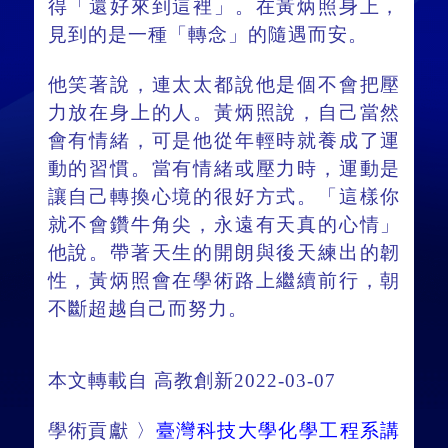
得「還好來到這裡」。在黃炳照身上，
見到的是一種「轉念」的隨遇而安。
他笑著說，連太太都說他是個不會把壓
力放在身上的人。黃炳照說，自己當然
會有情緒，可是他從年輕時就養成了運
動的習慣。當有情緒或壓力時，運動是
讓自己轉換心境的很好方式。「這樣你
就不會鑽牛角尖，永遠有天真的心情」
他說。帶著天生的開朗與後天練出的韌
性，黃炳照會在學術路上繼續前行，朝
不斷超越自己而努力。
本文轉載自 高教創新2022-03-07
學術貢獻 〉
臺灣科技大學化學工程系講