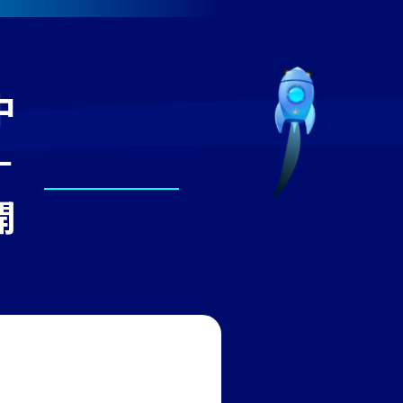
中
－
開