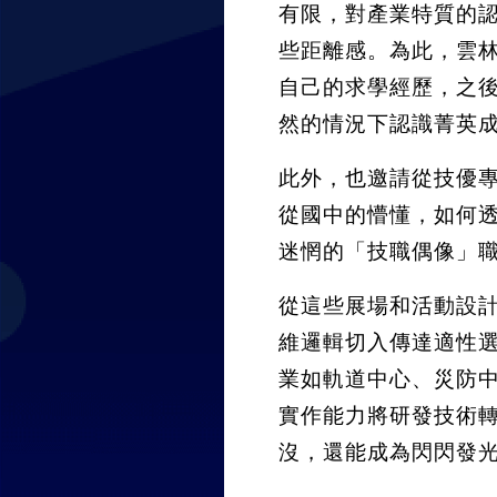
有限，對產業特質的
些距離感。為此，雲
自己的求學經歷，之
然的情況下認識菁英
此外，也邀請從技優專
從國中的懵懂，如何
迷惘的「技職偶像」
從這些展場和活動設
維邏輯切入傳達適性
業如軌道中心、災防
實作能力將研發技術
沒，還能成為閃閃發