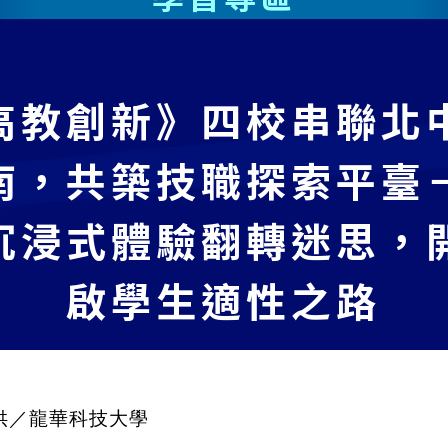
高教創新》四校串聯北
南，共築技職探索平臺
沉浸式體驗翻轉迷思，
啟學生適性之路
供／龍華科技大學