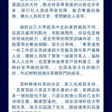
愛講話的天性，觀光科系畢業後的出路也非常
多，旅行社人員或導遊領隊、飯店餐廳的服
務、櫃台人員和主管、導覽解說人員等。
雖然自己大學跟高中念的東西截然不同，
從資訊處理到觀光，有點挑戰性，但這也是種
跨領域的能力，過去所學的商管訓練內容，也
能運用在餐旅相關。張主任舉例，「畢業後第
一份工作是在高雄連鎖大型飯店擔任客戶服務
人員，櫃檯人員除了要第一線接待客人，協助
客人入住外，也需要快速將客戶資料建立，邏
輯好並準確的說明。」也因為張主任的能力
好，年紀輕輕就擔任客務部門的組長。
當時轉換科系的決定，家人也相當支持，
「其實我從小算是不愛念書的小孩，爸媽認為
多一個技能也不錯，只是比較擔心我自己去到
澎湖念書，離家蠻遠的。」就在澎湖科技大學
觀光系，張主任認識了先生，開啟後來到花蓮