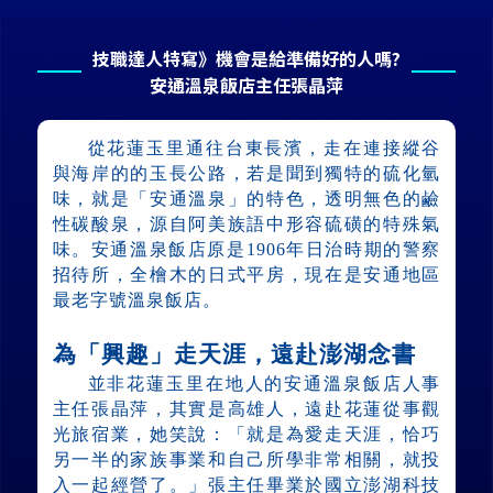
技職達人特寫》機會是給準備好的人嗎?
安通溫泉飯店主任張晶萍
從花蓮玉里通往台東長濱，走在連接縱谷
與海岸的的玉長公路，若是聞到獨特的硫化氫
味，就是「安通溫泉」的特色，透明無色的鹼
性碳酸泉，源自阿美族語中形容硫磺的特殊氣
味。安通溫泉飯店原是1906年日治時期的警察
招待所，全檜木的日式平房，現在是安通地區
最老字號溫泉飯店。
為「興趣」走天涯，遠赴澎湖念書
並非花蓮玉里在地人的安通溫泉飯店人事
主任張晶萍，其實是高雄人，遠赴花蓮從事觀
光旅宿業，她笑說：「就是為愛走天涯，恰巧
另一半的家族事業和自己所學非常相關，就投
入一起經營了。」張主任畢業於國立澎湖科技