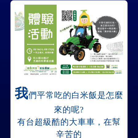
.
我
們平常吃的白米飯是怎麼
來的呢?
有台超級酷的大車車，在幫
辛苦的