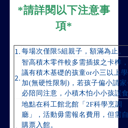
*請詳閱以下注意事
項*
.
1.
每場次僅限5組親子，額滿為止。
智高積木零件較多需插拔之卡榫
議有積木基礎的孩童or小三以上
2.
加(無硬性限制)，
若孩子偏小請家
必陪同注意，小積木怕小小孩誤
地點在科工館北館「2F科學烹調
廳」，
活動毋需報名費用，但需
購票入館。