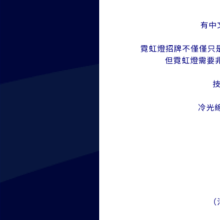
有中
霓虹燈招牌不僅僅只
但霓虹燈需要
冷光
（