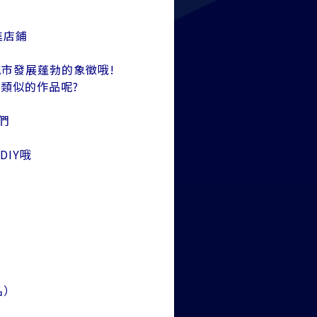
進店鋪
市發展蓬勃的象徵哦!
類似的作品呢?
們
IY哦
名）