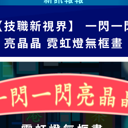
【技職新視界】 一閃一
亮晶晶 霓虹燈無框畫