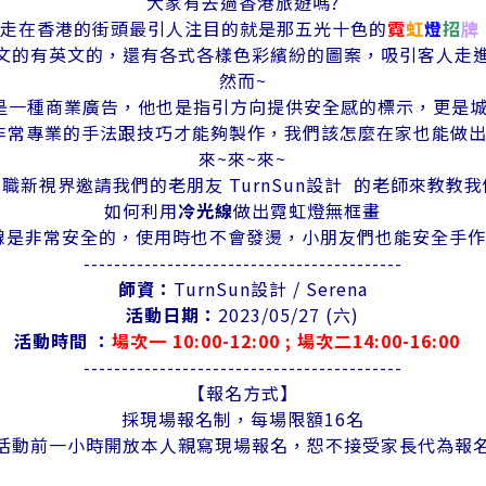
大家有去過香港旅遊嗎?
走在香港的街頭最引人注目的就是那五光十色的
霓
虹
燈
招
牌
文的有英文的，還有各式各樣色彩繽紛的圖案，吸引客人走
然而~
是一種商業廣告，他也是指引方向提供安全感的標示，更是城
非常專業的手法跟技巧才能夠製作，我們該怎麼在家也能做出
來~來~來~
技職新視界邀請我們的老朋友 TurnSun設計 的老師來教教我
如何利用
冷光線
做出霓虹燈無框畫
線是非常安全的，使用時也不會發燙，小朋友們也能安全手作D
------------------------------------------
師資：
TurnSun設計 / Serena
活動日期：
2023/05/27 (六)
活動時間 ：
場次一 10:00-12:00 ; 場次二14:00-16:00
------------------------------------------
【報名方式】
採現場報名制，每場限額16名
活動前一小時開放本人親寫現場報名，恕不接受家長代為報