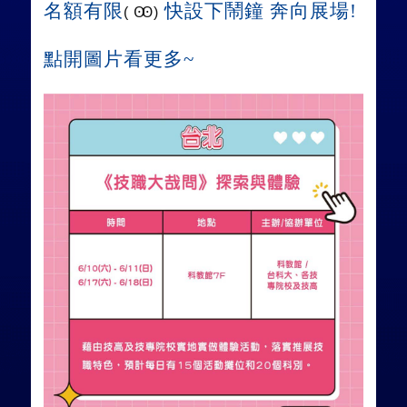
名額有限
快設下鬧鐘 奔向展場!
( Ꙭ)
點開圖片看更多~