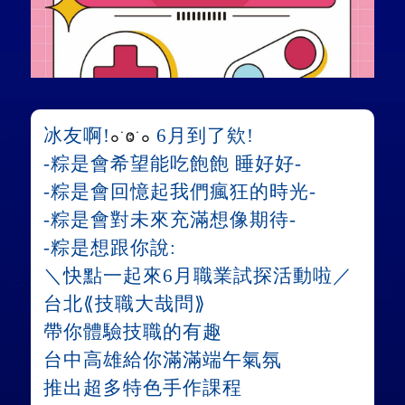
冰友啊!
6月到了欸!
๐˙Ⱉ˙๐
-粽是會希望能吃飽飽 睡好好-
-粽是會回憶起我們瘋狂的時光-
-粽是會對未來充滿想像期待-
-粽是想跟你說:
＼快點一起來6月職業試探活動啦／
台北⟪技職大哉問⟫
帶你體驗技職的有趣
台中高雄給你滿滿端午氣氛
推出超多特色手作課程