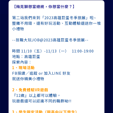
【梅克獅想當總統，你想當什麼？】
第二站我們來到「2023高雄巨蛋冬季旅展」啦~
整攤不用錢，還有好玩活動、互動體驗還送你一堆
小禮物
--技職大玩JOB@2023高雄巨蛋冬季旅展--
時間 11/10（五）-11/13（一） 11:00-19:00
地點：高雄巨蛋
探索內容：
1、現場活動
FB按讚／追蹤 or 加入LINE 好友
就送你精美小禮物
2、免費體驗VR遊戲
『12歲』以上都可以體驗，
玩遊戲還可以認識不同的職群呦!!
3、學生限定活動（限高中以下學生）