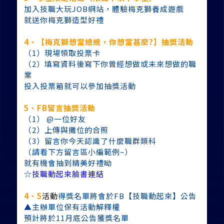
加入技職大玩JOB網站，體驗梅克獅養成遊戲
就送你梅克獅造型好禮
4、【梅克獅想當總統，你想當甚麼?】抽獎活動
（1）現場領取投票卡
（2）填寫資料後寫下你曾經想做或未來想做的職
業
投入投票箱就可以參加抽獎活動
5、FB留言抽獎活動
（1） @一位好友
（2）上傳與攤位的合照
（3）留言你今天認識了什麼職群類科
（請看下方留言區小編範例~）
就有機會抽到精美好禮呦
☆
技職動起來臉書連結
4、5
活動
得獎名單將會於FB【技職動起來】公告
▲主辦單位保有活動解釋權
預計將於11月底公告獲獎名單