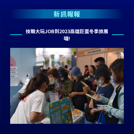
新訊報報
技職大玩JOB到2023高雄巨蛋冬季旅展
囉!