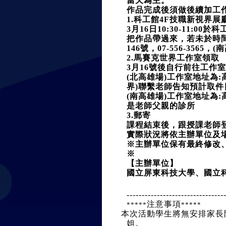
當天為主。
作品完成後須做後續加工作
1.科工館4F技職新視界展
3月16日10:30-11
把作品帶過來，若未於時間
146號，07-556-356
2.馬賽克世界工作室領取
3月16號後自行前往工作
(北高雄場)工作室地址為:高雄
界)聯繫老師告知預計取件日期
(南高雄場)工作室地址為:高雄
是老師父親的診所
3.郵寄
課程結束後，跟授課老師登
實際狀況將依主辦單位及
※主辦單位保有最終修改
※
【主辦單位】
國立屏東科技大學、國立
--------------------------------
注意事項
*****
*****
 本次活動學生將無安排家
姐。