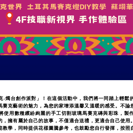
克-燭台創作派對」！在這個活動中，我們將一同踏上輕鬆
馬賽克藝術的魅力，為您的家增添溫馨又溫暖的感受。不論
將使用數種繽紛絢麗的手工切割玻璃馬賽克磚與彩珠，製
的，擁有屬於自己的故事，不僅適合送禮，更適合自己使用
範教學，同時提供花樣圖騰參考，也鼓勵您自行發揮，按照