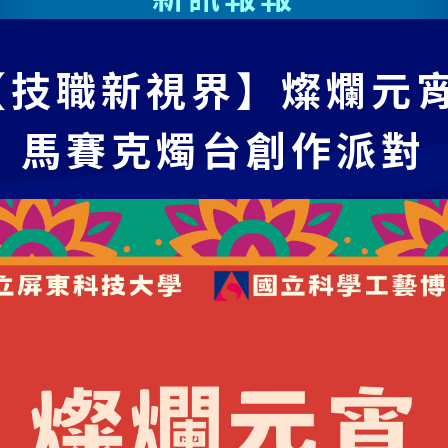
【技職新視界】燦爛元宵
馬賽克燭台創作派對