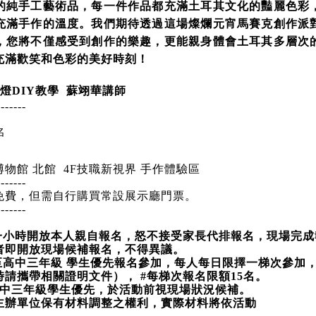
的純手工藝術品，每一件作品都充滿土耳其文化的豔麗色彩
充滿手作的溫度。我們期待透過這場燦爛元宵馬賽克創作派
，您將不僅感受到創作的樂趣，更能親身體會土耳其多層次
充滿歡笑和色彩的美好時刻！
燈DIY教學  蘇翊華講師
-------
名
館 北館  4F技職新視界 手作體驗區
-------
免費，但需自行購買常設展示廳門票。
-------
一小時開放本人親自報名，怒不接受家長代排報名，現場完成
者即開放現場候補報名，不得異議。
至高中三年級 學生優先報名參加，每人每日限擇一梯次參加
請攜帶相關證明文件）， #每梯次報名限額15名。
高中三年級學生優先，於活動前視現場狀況候補。
主辦單位保有材料調整之權利，實際材料將依活動