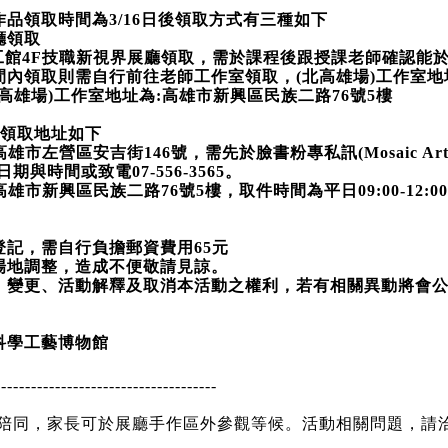
品領取時間為3/16日後領取方式有三種如下
廳領取
:00於科工館4F技職新視界展廳領取，需於課程後跟授課老師確認
內領取則需自行前往老師工作室領取，(北高雄場)工作室地
5，(南高雄場)工作室地址為:高雄市新興區民族二路76號5樓
室領取地址如下
市左營區安吉街146號，需先於臉書粉專私訊(Mosaic Arts W
與時間或致電07-556-3565。
市新興區民族二路76號5樓，取件時間為平日09:00-12:00、1
記，需自行負擔郵資費用65元
場地調整，造成不便敬請見諒。
、變更、活動解釋及取消本活動之權利，若有相關異動將會
科學工藝博物館
-------------------------------------
長陪同，家長可於展廳手作區外參觀等候。
活動相關問題，請洽07-