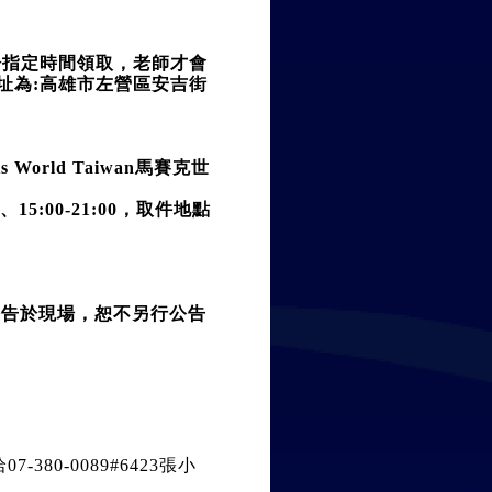
能於指定時間領取，老師才會
址為:高雄市左營區安吉街
orld Taiwan馬賽克世
5:00-21:00，取件地點
公告於現場，恕不另行公告
380-0089#6423張小