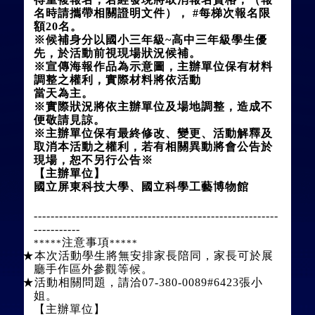
名時請攜帶相關證明文件）， #每梯次報名限
額20名。
※候補身分以國小三年級~高中三年級學生優
先，於活動前視現場狀況候補。
※宣傳海報作品為示意圖，主辦單位保有材料
調整之權利，實際材料將依活動
當天為主。
※實際狀況將依主辦單位及場地調整，造成不
便敬請見諒。
※主辦單位保有最終修改、變更、活動解釋及
取消本活動之權利，若有相關異動將會公告於
現場，恕不另行公告※
【主辦單位】
國立屏東科技大學、國立科學工藝博物館
----------------------------------------------------------
-----------
注意事項
*****
*****
★本次活動學生將無安排家長陪同，家長可於展
廳手作區外參觀等候。
★活動相關問題，請洽07-380-0089#6423張小
姐。
【主辦單位】