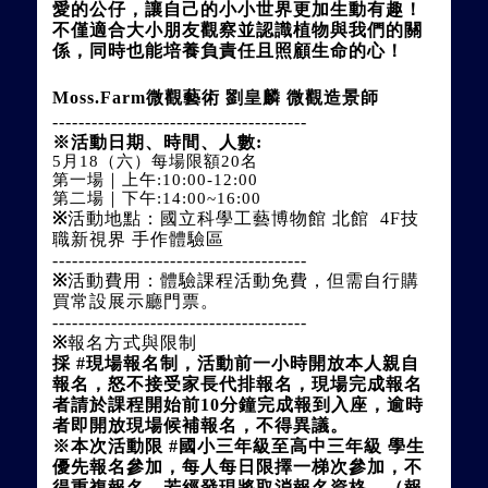
愛的公仔，讓自己的小小世界更加生動有趣！
不僅適合大小朋友
觀察並認識植物與我們的關
係，同時也能培養負責任且照顧生命的心
！
Moss.Farm微觀藝術 劉皇麟 微觀造景師
---------------------------------------
※活動日期、時間、人數:
5月18（六）每場限額20名
第一場｜上午:10:00-12:00
第二場｜下午:14:00~16:00
※
活動地點：國立科學工藝博物館 北館  4F技
職新視界 手作體驗區
---------------------------------------
※
活動費用：體驗課程活動免費，但需自行購
買常設展示廳門票。
---------------------------------------
※
報名方式與限制
採 #現場報名制，活動前一小時開放本人親自
報名，怒不接受家長代排報名，現場完成報名
者請於課程開始前10分鐘完成報到入座，逾時
者即開放現場候補報名，不得異議。
※本次活動限 #國小三年級至高中三年級 學生
優先報名參加，每人每日限擇一梯次參加，不
得重複報名，若經發現將取消報名資格，（報