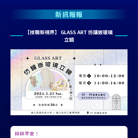
新訊報報
【技職新視界】 GLASS ART 仿鑲嵌玻璃
立鏡
碎碎平安！