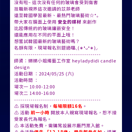
沒有啦~ 這次沒有任何的玻璃會受到傷害
技職新視界這次邀請的苡菲老師
遠至韓國學習最新、最熱門玻璃藝術☆*｡
帶大家在鏡面上使用
安全的媒材
來創作
比起傳統的的玻璃鑲嵌安全！
還能應用在不同的平面上哦！
想嘗試韓國最新的玻璃藝術嗎？
名額有限，現場報名別錯過囉◟(∗❛ᴗ❛∗)◞
------------------------------------------
‍師資：娣娣小姐燭藝工作室 heyladydidi candle
design
活動日期 ：2024/05/25 (六)
活動時間 ：
場次一 10:00-12:00
場次二 14:00-16:00
------------------------------------------
⚠ 採現場報名制，
每場限額16名
。
⚠ 活動
前一小時
開放本人親寫現場報名，恕不接
受家長代為報名。
⚠ 本活動免費，需購常設展示廳門票入館。
⚠ 此活動
優先 「12-18歲」 學生報參
名
加
，請攜