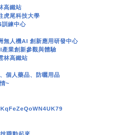
林高鐵站
前往虎尾科技大學
修訓練中心
洲無人機
AI
創新應用研發中心
I
產業創新參觀與體驗
雲林高鐵站
、個人藥品、防曬用品
情
~
/zHKqFeZeQoWN4UK79
#
技職動起來