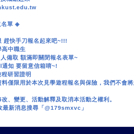
nkust.edu.tw
取名單
◈
 趕快手刀報名起來吧
~!!!
學高中職生
5
人備取 額滿即關閉報名表單
~
l
通知 要留意信箱唷
~!
遊程研習證明
資料僅限用於本次見學遊程報名與保險，我們不會將
修改、變更、活動解釋及取消本活動之權利。
收最新消息搜尋「
@179smxvc
」