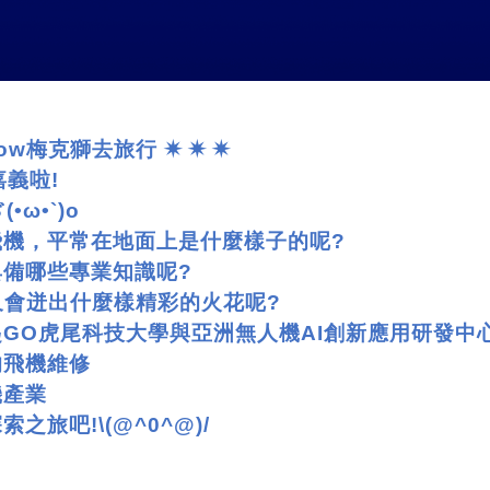
low
梅克獅去旅行
✷
✷
✷
嘉義啦
!
ヾ
(
•ω•
`)o
飛機，平常在地面上是什麼樣子的呢
?
具備哪些專業知識呢
?
又會迸出什麼樣精彩的火花呢
?
起
GO
虎尾科技大學與亞洲無人機
AI
創新應用研發中
的飛機維修
機產業
探索之旅吧
!\(@^0^@)/