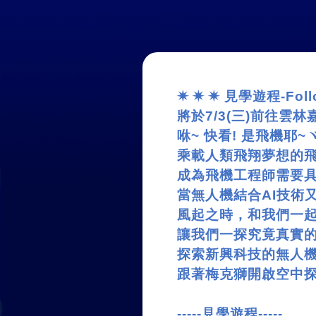
✷
✷
✷
見學遊程
-Fol
將於
7/3(
三
)
前往雲林
咻
~
快看
!
是飛機耶
~
乘載人類飛翔夢想的
成為飛機工程師需要
當無人機結合
AI
技術
風起之時，和我們一
讓我們一探究竟真實
探索新興科技的無人
跟著梅克獅開啟空中
-----
見學遊程
-----