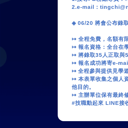
2.e-mail
：
tingchi@
◈
06/20
將會公布錄
↦
全程免費，名額有限
↦
報名資格：全台在
↦
將錄取
35
人正取與
↦
報名成功將寄
e-mai
↦
全程參與提供見學
↦
本表單收集之個人
他目的。
↦
主辦單位保有最終
#
技職動起來
LINE
接