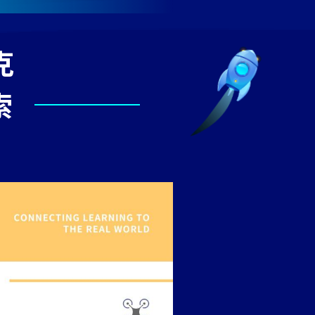
克
索
發