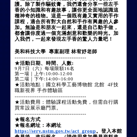
護。除了製作驅蚊膏，我們還會分享一些左手
香的小知識和有趣故事，讓你更全面地認識這
種神奇的植物。這是一個既有趣又實用的手作
課程，適合所有對大自然和手作有興趣的人參
加。無論是和朋友一起來，還是自己動手做，
都會讓你度過一個充滿創意和歡樂的時光。加
入我們，一起來發現左手香的驚人力量吧！
美和科技大學  專案副理 林宥妤老師
---------------------------------------
★
活動日期、時間、人數:
9月7日（六）每場限額16名
第一場｜上午:10:00-12:00
第二場｜下午:14:00~16:00
★
活動地點：國立科學工藝博物館 北館  4F技
職新視界 手作體驗區
---------------------------------------
★
活動費用：體驗課程活動免費，但需自行購
買常設展示廳門票。
---------------------------------------
★
報名方式
★
報名網址：本網址
https://serv.nstm.gov.tw/act_group
。登入本館
會員後，進行報名。（請使用參加學員資料進