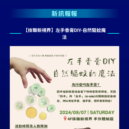
新訊報報
【技職新視界】左手香膏DIY-自然驅蚊魔
法