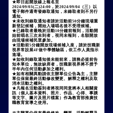
★
即日起開放線上報名至
2024/09/03(二)24:00，於2024/09/04（三）以
電子郵件通寄發錄取通知，未錄取者則不另行
通知。
★
未收到錄取通知者請於活動前50分鐘現場重
新登記候補，開始入場唱名後不受理候補。
★
已錄取者最晚於活動10分鐘前報到，活動開
始前唱名三次未到者，視同未報到，名額開放
由現場候補民眾參加。
★
活動前5分鐘開放現場候補入座，請於技職新
視界常設展4F做中學體驗區，依工作人員指示
進場。
★
如收到錄取通知後未能前來，請務必提前告
知本單位，無故缺席者，技職新視界將不授予
半年內任何活動參加之權利。
★
如有相關異動請依主辦單位公告為主，主辦
單位保留最終活動修改變更、解釋之權利及取
消本活動之權利。
★
凡報名活動簽到者將視同同意將本人相關資
訊（個人基本資料、照片、作品、心得、事蹟
等文字、圖片及照片檔案）作為教育部推廣技
職教育宣導之使用。
※主辦單位保有最終修改、變更、活動解釋及