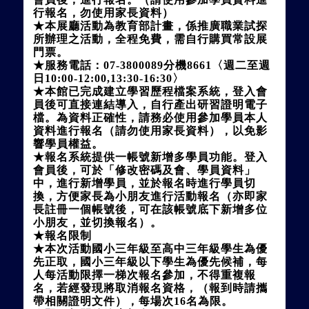
行報名，勿使用家長資料）
★
本展廳活動為教育部計畫，係推廣職業試探
所辦理之活動，全程免費，需自行購買常設展
門票。
★
服務電話：07-3800089分機8661〈週二至週
日10:00-12:00,13:30-16:30〉
★
本館已完成建立學習歷程檔案系統，登入會
員後可直接連結導入，自行產出研習證明電子
檔。為資料正確性，請務必使用參加學員本人
資料進行報名（請勿使用家長資料），以免影
響學員權益。
★
報名系統提供一帳號新增多學員功能。登入
會員後，可於「修改密碼及會、學員資料」
中，進行新增學員，並於報名時進行學員切
換，方便家長為小朋友進行活動報名（亦即家
長註冊一個帳號後，可在該帳號底下新增多位
小朋友，並切換報名）。
★
報名限制
★
本次活動國小三年級至高中三年級學生為優
先正取，國小三年級以下學生為優先候補，每
人每活動限擇一梯次報名參加，不得重複報
名，若經發現將取消報名資格，（報到時請攜
帶相關證明文件），每場次16名為限。