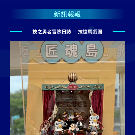
新訊報報
技之勇者冒險日誌 — 技憶馬戲團