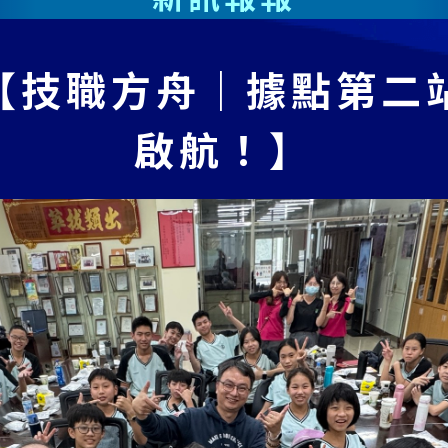
【技職方舟｜據點第二
啟航！】