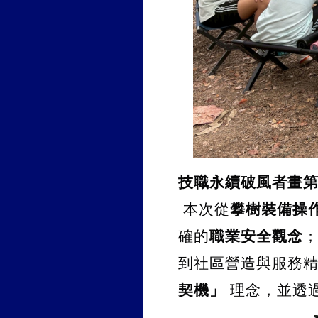
技職永續破風者畫
 本次從
攀樹裝備操
確的
職業安全觀念
；
到社區營造與服務精
契機」
 理念，並透過