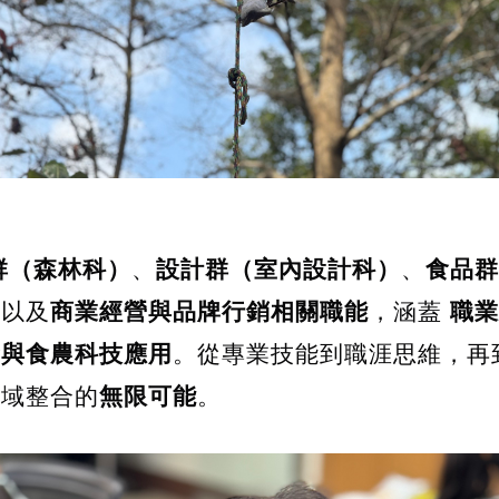
群（森林科）
、
設計群（室內設計科）
、
食品群
，以及
商業經營與品牌行銷相關職能
，涵蓋 
職業
發與食農科技應用
。從專業技能到職涯思維，再
跨域整合的
無限可能
。